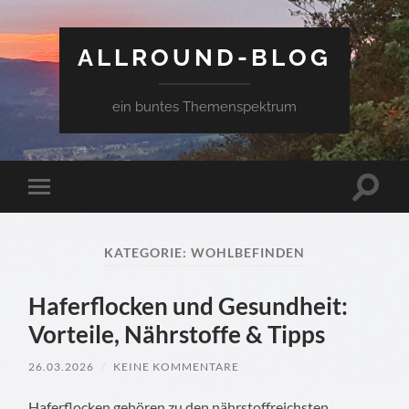
ALLROUND-BLOG
ein buntes Themenspektrum
Suchfe
Mobile-
ein-/a
Menü
ein-/ausblenden
KATEGORIE:
WOHLBEFINDEN
Haferflocken und Gesundheit:
Vorteile, Nährstoffe & Tipps
26.03.2026
/
KEINE KOMMENTARE
Haferflocken gehören zu den nährstoffreichsten