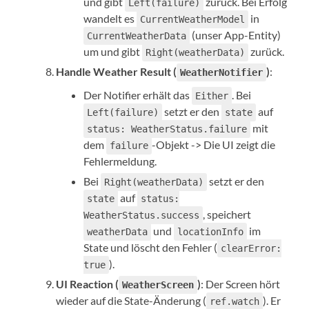
und gibt
zurück. Bei Erfolg
Left(failure)
wandelt es
in
CurrentWeatherModel
(unser App-Entity)
CurrentWeatherData
um und gibt
zurück.
Right(weatherData)
Handle Weather Result (
)
:
WeatherNotifier
Der Notifier erhält das
. Bei
Either
setzt er den
auf
Left(failure)
state
mit
status: WeatherStatus.failure
dem
-Objekt -> Die UI zeigt die
failure
Fehlermeldung.
Bei
setzt er den
Right(weatherData)
auf
state
status:
, speichert
WeatherStatus.success
und
im
weatherData
locationInfo
State und löscht den Fehler (
clearError:
).
true
UI Reaction (
)
: Der Screen hört
WeatherScreen
wieder auf die State-Änderung (
). Er
ref.watch