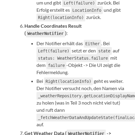
um und gibt
zurück. Bei
Left(failure)
Erfolg erstellt es
und gibt
LocationInfo
zurück.
Right(locationInfo)
Handle Coordinates Result
(
)
:
WeatherNotifier
Der Notifier erhält das
. Bei
Either
setzt er den
auf
Left(failure)
state
mit
status: WeatherStatus.failure
dem
-Objekt -> Die UI zeigt die
failure
Fehlermeldung.
Bei
geht es weiter.
Right(locationInfo)
Der Notifier versucht noch, den Namen via
_weatherRepository.getLocationDisplayNam
zu holen (was in Teil 3 noch nicht viel tut)
und ruft dann
_fetchWeatherDataAndUpdateState(finalLoc
auf.
Get Weather Data (
->
WeatherNotifier