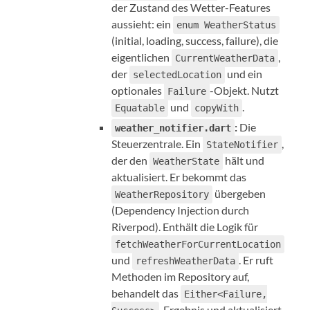
der Zustand des Wetter-Features
aussieht: ein
enum WeatherStatus
(initial, loading, success, failure), die
eigentlichen
,
CurrentWeatherData
der
und ein
selectedLocation
optionales
-Objekt. Nutzt
Failure
und
.
Equatable
copyWith
:
Die
weather_notifier.dart
Steuerzentrale. Ein
,
StateNotifier
der den
hält und
WeatherState
aktualisiert. Er bekommt das
übergeben
WeatherRepository
(Dependency Injection durch
Riverpod). Enthält die Logik für
fetchWeatherForCurrentLocation
und
. Er ruft
refreshWeatherData
Methoden im Repository auf,
behandelt das
Either<Failure,
-Ergebnis und aktualisiert