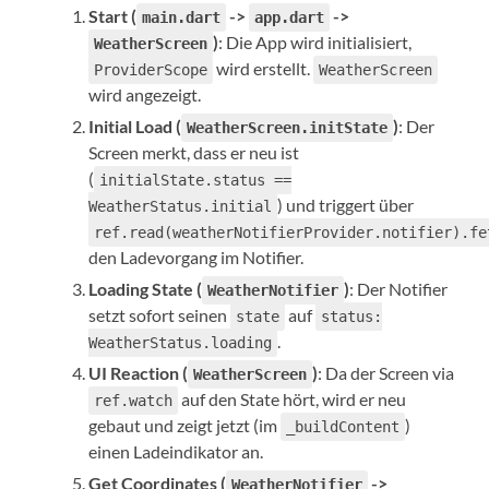
Start (
->
->
main.dart
app.dart
)
: Die App wird initialisiert,
WeatherScreen
wird erstellt.
ProviderScope
WeatherScreen
wird angezeigt.
Initial Load (
)
: Der
WeatherScreen.initState
Screen merkt, dass er neu ist
(
initialState.status ==
) und triggert über
WeatherStatus.initial
ref.read(weatherNotifierProvider.notifier).fe
den Ladevorgang im Notifier.
Loading State (
)
: Der Notifier
WeatherNotifier
setzt sofort seinen
auf
state
status:
.
WeatherStatus.loading
UI Reaction (
)
: Da der Screen via
WeatherScreen
auf den State hört, wird er neu
ref.watch
gebaut und zeigt jetzt (im
)
_buildContent
einen Ladeindikator an.
Get Coordinates (
->
WeatherNotifier