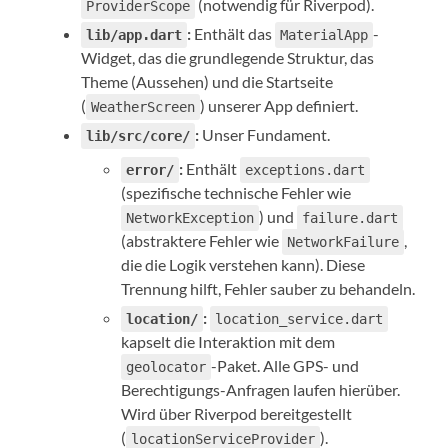
(notwendig für Riverpod).
ProviderScope
:
Enthält das
-
lib/app.dart
MaterialApp
Widget, das die grundlegende Struktur, das
Theme (Aussehen) und die Startseite
(
) unserer App definiert.
WeatherScreen
:
Unser Fundament.
lib/src/core/
:
Enthält
error/
exceptions.dart
(spezifische technische Fehler wie
) und
NetworkException
failure.dart
(abstraktere Fehler wie
,
NetworkFailure
die die Logik verstehen kann). Diese
Trennung hilft, Fehler sauber zu behandeln.
:
location/
location_service.dart
kapselt die Interaktion mit dem
-Paket. Alle GPS- und
geolocator
Berechtigungs-Anfragen laufen hierüber.
Wird über Riverpod bereitgestellt
(
).
locationServiceProvider