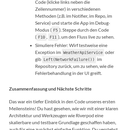
Code (klicke links neben die
Zeilennummer) in verschiedenen
Methoden (z.B. im Notifier, im Repo, im
Service) und starte die App im Debug-
Modus (
). Steppe durch den Code
F5
(
,
), um den Fluss live zu sehen.
F10
F11
Simuliere Fehler: Wirf testweise eine
Exception im
oder
WeatherApiService
gib
im
Left(NetworkFailure())
Repository zurück, um zu sehen, wie die
Fehlerbehandlung in der UI greift.
Zusammenfassung und Nächste Schritte
Das war ein tiefer Einblick in den Code unseres ersten
Meilensteins! Du hast gesehen, wie wir mit einer klaren
Architektur und Werkzeugen wie Riverpod eine
skalierbare und testbare Grundlage geschaffen haben,
auch für eine zunächst einfache Funktion. Du verstehst