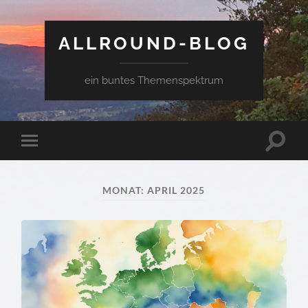
ALLROUND-BLOG
ein buntes Themenspektrum
Suchfe
Mobile-
ein-/a
Menü
ein-/ausblenden
MONAT:
APRIL 2025