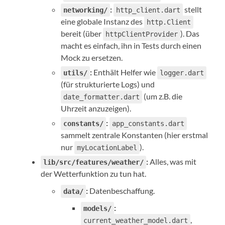
:
stellt
networking/
http_client.dart
eine globale Instanz des
http.Client
bereit (über
). Das
httpClientProvider
macht es einfach, ihn in Tests durch einen
Mock zu ersetzen.
:
Enthält Helfer wie
utils/
logger.dart
(für strukturierte Logs) und
(um z.B. die
date_formatter.dart
Uhrzeit anzuzeigen).
:
constants/
app_constants.dart
sammelt zentrale Konstanten (hier erstmal
nur
).
myLocationLabel
:
Alles, was mit
lib/src/features/weather/
der Wetterfunktion zu tun hat.
:
Datenbeschaffung.
data/
:
models/
,
current_weather_model.dart