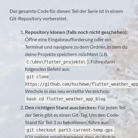
Der gesamte Code für diesen Teil der Serie ist in einem
Git-Repository vorbereitet.
Repository klonen (falls noch nicht geschehen):
Öffne eine Eingabeaufforderung oder ein
Terminal und navigiere zu dem Ordner, in dem du
deine Projekte speichern möchtest (z.B.
). Führe dann
C:\dev\flutter_projekte\
folgenden Befehl aus:
git clone
https://github.com/hschewe/flutter_weather_ap
Wechsle in das neu erstellte Verzeichnis:
bash cd flutter_weather_app_blog
Den richtigen Stand auschecken:
Für jeden Teil
der Serie gibt es einen Git-Tag. Um den Code-
Stand für Teil 3 zu bekommen, führe aus:
.
git checkout part3-current-temp-gps
(Git meldet möglicherweise, dass du dich in