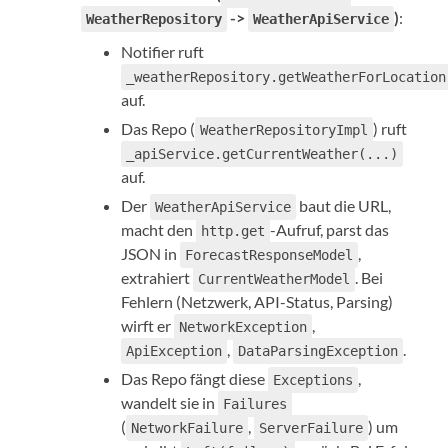
->
)
:
WeatherRepository
WeatherApiService
Notifier ruft
_weatherRepository.getWeatherForLocation
auf.
Das Repo (
) ruft
WeatherRepositoryImpl
_apiService.getCurrentWeather(...)
auf.
Der
baut die URL,
WeatherApiService
macht den
-Aufruf, parst das
http.get
JSON in
,
ForecastResponseModel
extrahiert
. Bei
CurrentWeatherModel
Fehlern (Netzwerk, API-Status, Parsing)
wirft er
,
NetworkException
,
.
ApiException
DataParsingException
Das Repo fängt diese
,
Exceptions
wandelt sie in
Failures
(
,
) um
NetworkFailure
ServerFailure