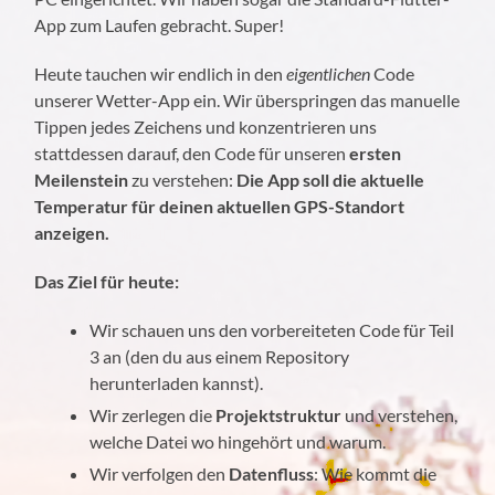
App zum Laufen gebracht. Super!
Heute tauchen wir endlich in den
eigentlichen
Code
unserer Wetter-App ein. Wir überspringen das manuelle
Tippen jedes Zeichens und konzentrieren uns
stattdessen darauf, den Code für unseren
ersten
Meilenstein
zu verstehen:
Die App soll die aktuelle
Temperatur für deinen aktuellen GPS-Standort
anzeigen.
Das Ziel für heute:
Wir schauen uns den vorbereiteten Code für Teil
3 an (den du aus einem Repository
herunterladen kannst).
Wir zerlegen die
Projektstruktur
und verstehen,
welche Datei wo hingehört und warum.
Wir verfolgen den
Datenfluss
: Wie kommt die