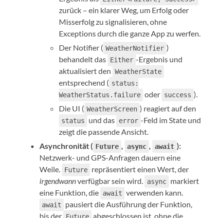
zurück – ein klarer Weg, um Erfolg oder
Misserfolg zu signalisieren, ohne
Exceptions durch die ganze App zu werfen.
Der Notifier (
)
WeatherNotifier
behandelt das
-Ergebnis und
Either
aktualisiert den
WeatherState
entsprechend (
status:
oder
).
WeatherStatus.failure
success
Die UI (
) reagiert auf den
WeatherScreen
und das
-Feld im State und
status
error
zeigt die passende Ansicht.
Asynchronität (
,
,
):
Future
async
await
Netzwerk- und GPS-Anfragen dauern eine
Weile.
repräsentiert einen Wert, der
Future
irgendwann
verfügbar sein wird.
markiert
async
eine Funktion, die
verwenden kann.
await
pausiert die Ausführung der Funktion,
await
bis der
abgeschlossen ist, ohne die
Future