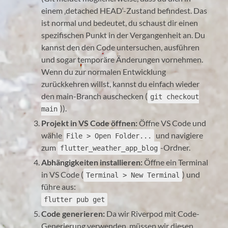
einem ‚detached HEAD‘-Zustand befindest. Das
ist normal und bedeutet, du schaust dir einen
spezifischen Punkt in der Vergangenheit an. Du
kannst den den Code untersuchen, ausführen
und sogar temporäre Änderungen vornehmen.
Wenn du zur normalen Entwicklung
zurückkehren willst, kannst du einfach wieder
den main-Branch auschecken (
git checkout
)).
main
Projekt in VS Code öffnen:
Öffne VS Code und
wähle
und navigiere
File > Open Folder...
zum
-Ordner.
flutter_weather_app_blog
Abhängigkeiten installieren:
Öffne ein Terminal
in VS Code (
) und
Terminal > New Terminal
führe aus:
flutter pub get
Code generieren:
Da wir Riverpod mit Code-
Generierung verwenden, müssen wir diesen