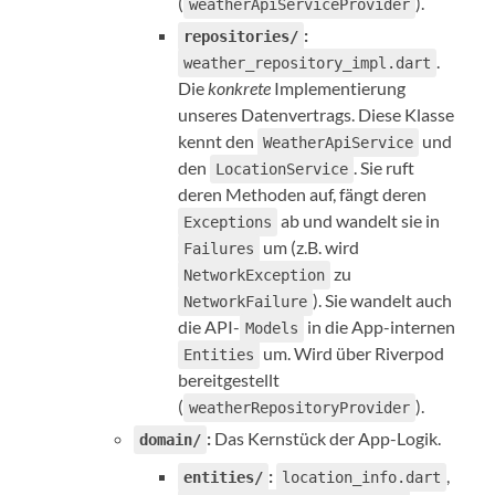
(
).
weatherApiServiceProvider
:
repositories/
.
weather_repository_impl.dart
Die
konkrete
Implementierung
unseres Datenvertrags. Diese Klasse
kennt den
und
WeatherApiService
den
. Sie ruft
LocationService
deren Methoden auf, fängt deren
ab und wandelt sie in
Exceptions
um (z.B. wird
Failures
zu
NetworkException
). Sie wandelt auch
NetworkFailure
die API-
in die App-internen
Models
um. Wird über Riverpod
Entities
bereitgestellt
(
).
weatherRepositoryProvider
:
Das Kernstück der App-Logik.
domain/
:
,
entities/
location_info.dart