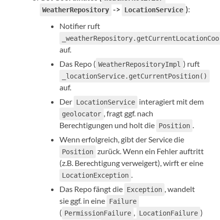
->
)
:
WeatherRepository
LocationService
Notifier ruft
_weatherRepository.getCurrentLocationCoo
auf.
Das Repo (
) ruft
WeatherRepositoryImpl
_locationService.getCurrentPosition()
auf.
Der
interagiert mit dem
LocationService
, fragt ggf. nach
geolocator
Berechtigungen und holt die
.
Position
Wenn erfolgreich, gibt der Service die
zurück. Wenn ein Fehler auftritt
Position
(z.B. Berechtigung verweigert), wirft er eine
.
LocationException
Das Repo fängt die
, wandelt
Exception
sie ggf. in eine
Failure
(
,
)
PermissionFailure
LocationFailure