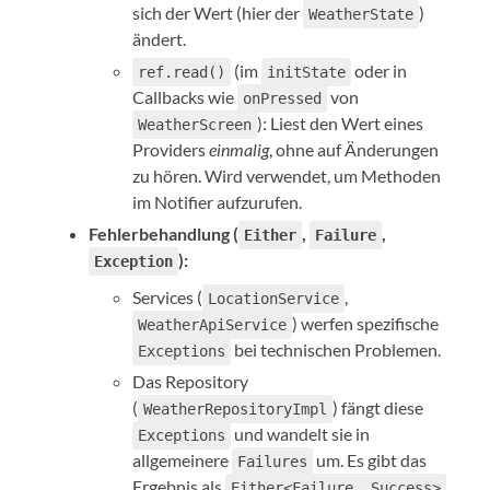
sich der Wert (hier der
)
WeatherState
ändert.
(im
oder in
ref.read()
initState
Callbacks wie
von
onPressed
): Liest den Wert eines
WeatherScreen
Providers
einmalig
, ohne auf Änderungen
zu hören. Wird verwendet, um Methoden
im Notifier aufzurufen.
Fehlerbehandlung (
,
,
Either
Failure
):
Exception
Services (
,
LocationService
) werfen spezifische
WeatherApiService
bei technischen Problemen.
Exceptions
Das Repository
(
) fängt diese
WeatherRepositoryImpl
und wandelt sie in
Exceptions
allgemeinere
um. Es gibt das
Failures
Ergebnis als
Either<Failure, Success>