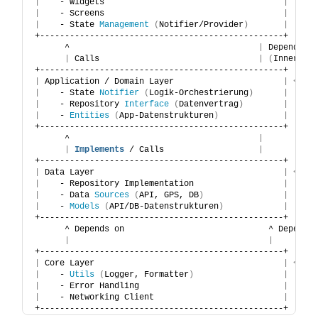
|
    - Widgets                                    
|
     
|
    - Screens                                    
|
|
    - State 
Management
(
Notifier/Provider
)
|
+-------------------------------------------------+
      ^                                      
|
 Dependenc
|
 Calls                                
|
(
Innere S
+-------------------------------------------------+
|
 Application / Domain Layer                      
|
<
---
|
    - State 
Notifier
(
Logik-Orchestrierung
)
|
     
|
    - Repository 
Interface
(
Datenvertrag
)
|
     
|
    - 
Entities
(
App-Datenstrukturen
)
|
+-------------------------------------------------+
      ^                                      
|
|
Implements
 / Calls                   
|
+-------------------------------------------------+
|
 Data Layer                                      
|
<
---
|
    - Repository Implementation                  
|
     
|
    - Data 
Sources
(
API, GPS, DB
)
|
     
|
    - 
Models
(
API/DB-Datenstrukturen
)
|
+-------------------------------------------------+
      ^ Depends on                             ^ Depends
|
|
+-------------------------------------------------+
|
 Core Layer                                      
|
<
---
|
    - 
Utils
(
Logger, Formatter
)
|
     
|
    - Error Handling                             
|
|
    - Networking Client                          
|
+-------------------------------------------------+