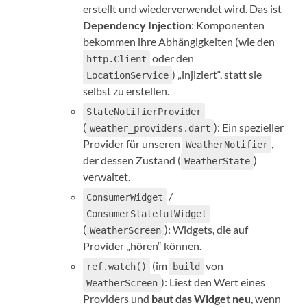
erstellt und wiederverwendet wird. Das ist
Dependency Injection
: Komponenten
bekommen ihre Abhängigkeiten (wie den
oder den
http.Client
) „injiziert“, statt sie
LocationService
selbst zu erstellen.
StateNotifierProvider
(
): Ein spezieller
weather_providers.dart
Provider für unseren
,
WeatherNotifier
der dessen Zustand (
)
WeatherState
verwaltet.
/
ConsumerWidget
ConsumerStatefulWidget
(
): Widgets, die auf
WeatherScreen
Provider „hören“ können.
(im
von
ref.watch()
build
): Liest den Wert eines
WeatherScreen
Providers und
baut das Widget neu
, wenn