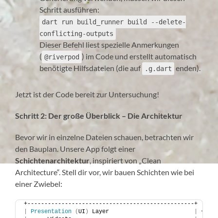
Schritt ausführen:
dart run build_runner build --delete-
conflicting-outputs
Dieser Befehl liest spezielle Anmerkungen
(
) im Code und erstellt automatisch
@riverpod
benötigte Hilfsdateien (die auf
enden).
.g.dart
Jetzt ist der Code bereit zur Untersuchung!
Schritt 2: Der große Überblick – Die Architektur
Bevor wir in einzelne Dateien schauen, betrachten wir
den Bauplan. Unsere App folgt einer
Schichtenarchitektur
, inspiriert von „Clean
Architecture“. Stell dir vor, wir bauen Schichten wie bei
einer Zwiebel:
+-------------------------------------------------+
|
Presentation
(
UI
)
 Layer                         
|
<
---